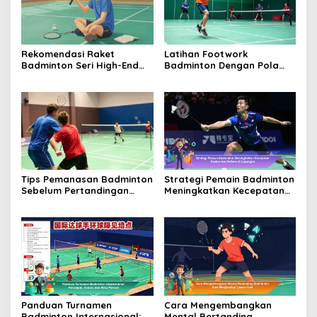
Rekomendasi Raket
Latihan Footwork
Badminton Seri High-End
Badminton Dengan Pola
untuk Pemain Profesional
Zig-Zag Untuk
Meningkatkan Kelincahan
Tips Pemanasan Badminton
Strategi Pemain Badminton
Sebelum Pertandingan
Meningkatkan Kecepatan
Agar Tubuh Tidak Mudah
Reaksi dan Refleks di
Cedera
Lapangan
Panduan Turnamen
Cara Mengembangkan
Badminton Internasional:
Mental Bertanding