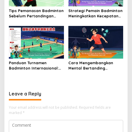
Tips Pemanasan Badminton
Strategi Pemain Badminton
Sebelum Pertandingan
Meningkatkan Kecepatan
Agar Tubuh Tidak Mudah
Reaksi dan Refleks di
Cedera
Lapangan
Panduan Turnamen
Cara Mengembangkan
Badminton Internasional:
Mental Bertanding
Persiapan, Aturan, dan
Badminton Saat
Etika Pemain
Menghadapi Lawan Kuat
Leave a Reply
Your email address will not be published.
Required fields are
marked
*