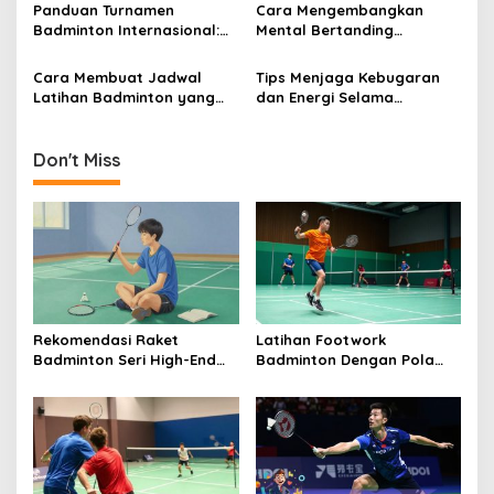
Cedera
Lapangan
Panduan Turnamen
Cara Mengembangkan
Badminton Internasional:
Mental Bertanding
Persiapan, Aturan, dan
Badminton Saat
Etika Pemain
Menghadapi Lawan Kuat
Cara Membuat Jadwal
Tips Menjaga Kebugaran
Latihan Badminton yang
dan Energi Selama
Seimbang dengan Aktivitas
Turnamen Badminton yang
Akademik atau Kerja
Panjang
Don't Miss
Rekomendasi Raket
Latihan Footwork
Badminton Seri High-End
Badminton Dengan Pola
untuk Pemain Profesional
Zig-Zag Untuk
Meningkatkan Kelincahan