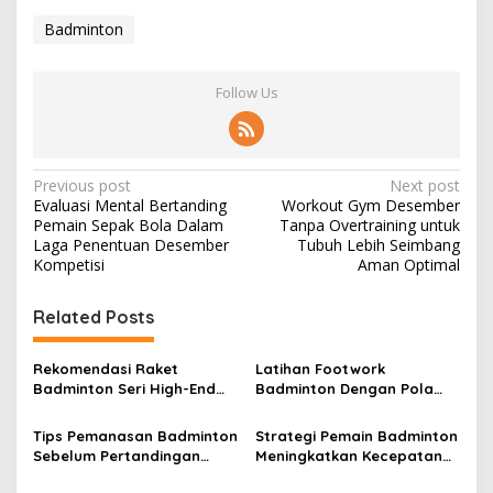
Badminton
Follow Us
Post
Previous post
Next post
Evaluasi Mental Bertanding
Workout Gym Desember
navigation
Pemain Sepak Bola Dalam
Tanpa Overtraining untuk
Laga Penentuan Desember
Tubuh Lebih Seimbang
Kompetisi
Aman Optimal
Related Posts
Rekomendasi Raket
Latihan Footwork
Badminton Seri High-End
Badminton Dengan Pola
untuk Pemain Profesional
Zig-Zag Untuk
Meningkatkan Kelincahan
Tips Pemanasan Badminton
Strategi Pemain Badminton
Sebelum Pertandingan
Meningkatkan Kecepatan
Agar Tubuh Tidak Mudah
Reaksi dan Refleks di