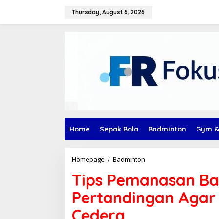
Skip
to
Thursday, August 6, 2026
content
Home
Sepak Bola
Badminton
Gym &
Tips
Homepage
/
Badminton
Pemanasan
Tips Pemanasan B
Badminton
Sebelum
Pertandingan Agar
Pertandingan
Agar
Cedera
Tubuh