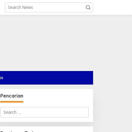
an
Pencarian
Search
for: