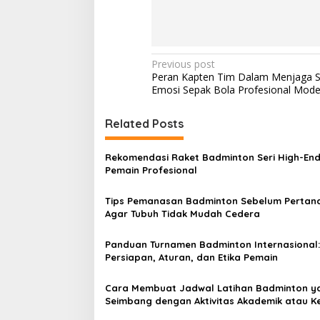
Post
Previous post
Peran Kapten Tim Dalam Menjaga St
navigation
Emosi Sepak Bola Profesional Mode
Related Posts
Rekomendasi Raket Badminton Seri High-End
Pemain Profesional
Tips Pemanasan Badminton Sebelum Pertan
Agar Tubuh Tidak Mudah Cedera
Panduan Turnamen Badminton Internasional:
Persiapan, Aturan, dan Etika Pemain
Cara Membuat Jadwal Latihan Badminton y
Seimbang dengan Aktivitas Akademik atau K