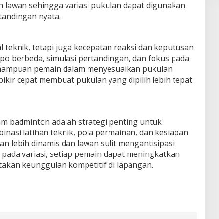
 lawan sehingga variasi pukulan dapat digunakan
rtandingan nyata.
l teknik, tetapi juga kecepatan reaksi dan keputusan
empo berbeda, simulasi pertandingan, dan fokus pada
mampuan pemain dalam menyesuaikan pukulan
ikir cepat membuat pukulan yang dipilih lebih tepat
am badminton adalah strategi penting untuk
nasi latihan teknik, pola permainan, dan kesiapan
 lebih dinamis dan lawan sulit mengantisipasi.
 pada variasi, setiap pemain dapat meningkatkan
takan keunggulan kompetitif di lapangan.