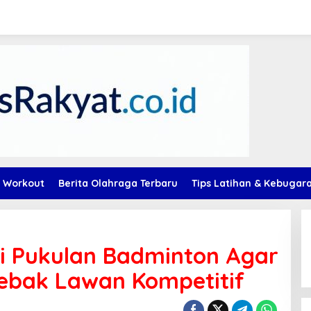
 Workout
Berita Olahraga Terbaru
Tips Latihan & Kebugar
si Pukulan Badminton Agar
tebak Lawan Kompetitif