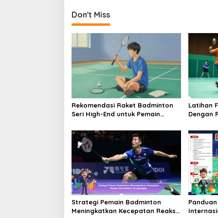
Don't Miss
Rekomendasi Raket Badminton
Latihan 
Seri High-End untuk Pemain
Dengan P
Profesional
Meningka
Strategi Pemain Badminton
Panduan
Meningkatkan Kecepatan Reaksi
Internasi