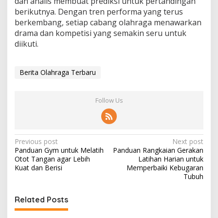
dan analis membuat prediksi untuk pertandingan
berikutnya. Dengan tren performa yang terus
berkembang, setiap cabang olahraga menawarkan
drama dan kompetisi yang semakin seru untuk
diikuti.
Berita Olahraga Terbaru
Follow Us
Post
Previous post
Next post
Panduan Gym untuk Melatih
Panduan Rangkaian Gerakan
navigation
Otot Tangan agar Lebih
Latihan Harian untuk
Kuat dan Berisi
Memperbaiki Kebugaran
Tubuh
Related Posts