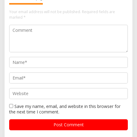
Your email address will not be published.
Required fields are
marked
*
Save my name, email, and website in this browser for
the next time I comment.