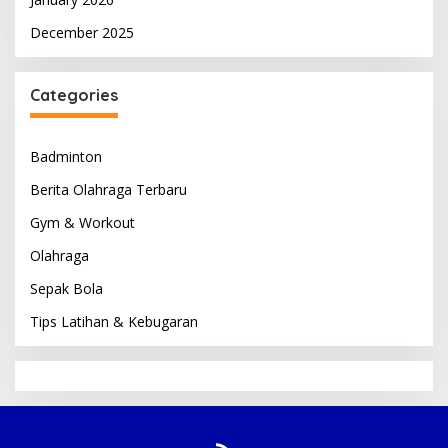
December 2025
Categories
Badminton
Berita Olahraga Terbaru
Gym & Workout
Olahraga
Sepak Bola
Tips Latihan & Kebugaran