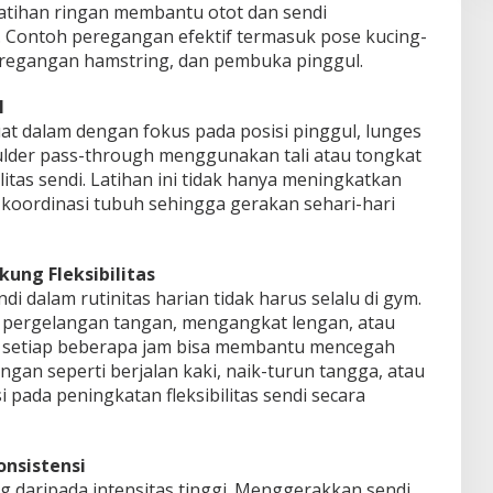
 latihan ringan membantu otot dan sendi
i. Contoh peregangan efektif termasuk pose kucing-
eregangan hamstring, dan pembuka pinggul.
l
at dalam dengan fokus pada posisi pinggul, lunges
ulder pass-through menggunakan tali atau tongkat
tas sendi. Latihan ini tidak hanya meningkatkan
tih koordinasi tubuh sehingga gerakan sehari-hari
ung Fleksibilitas
i dalam rutinitas harian tidak harus selalu di gym.
pergelangan tangan, mengangkat lengan, atau
 setiap beberapa jam bisa membantu mencegah
ringan seperti berjalan kaki, naik-turun tangga, atau
 pada peningkatan fleksibilitas sendi secara
onsistensi
g daripada intensitas tinggi. Menggerakkan sendi