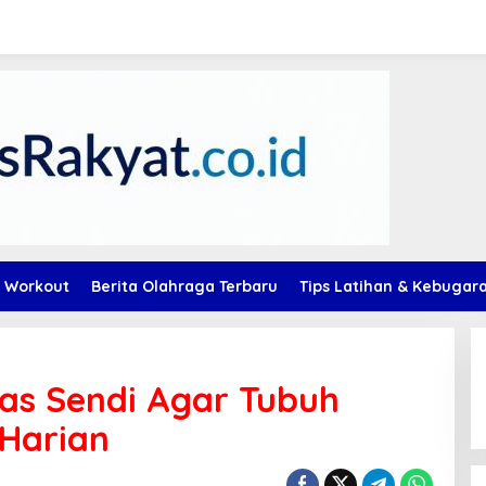
 Workout
Berita Olahraga Terbaru
Tips Latihan & Kebugar
tas Sendi Agar Tubuh
 Harian