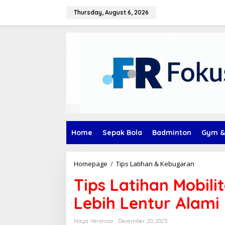
Skip
to
Thursday, August 6, 2026
content
Home
Sepak Bola
Badminton
Gym &
Tips
Homepage
/
Tips Latihan & Kebugaran
Latihan
Tips Latihan Mobili
Mobilitas
Sendi
Lebih Lentur Alami
Agar
Tubuh
Lebih
Naya Veronica
December 20, 2025