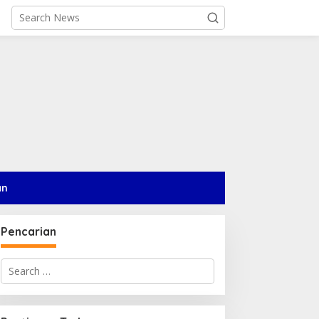
an
Pencarian
Search
for: