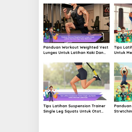
Panduan Workout Weighted Vest
Tips Lat
Lunges Untuk Latihan Kaki Dan
Untuk Me
Daya Tahan Maksimal
Tubuh da
Tips Latihan Suspension Trainer
Panduan
Single Leg Squats Untuk Otot
Stretchi
Kaki Lebih Kuat
Tubuh Seb