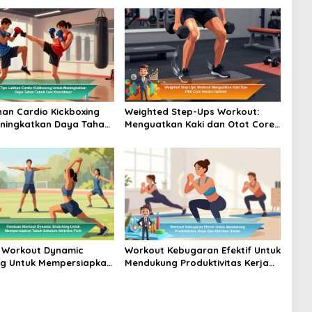
ihan Cardio Kickboxing
Weighted Step-Ups Workout:
ningkatkan Daya Tahan
Menguatkan Kaki dan Otot Core
n Koordinasi
Secara Optimal
 Workout Dynamic
Workout Kebugaran Efektif Untuk
ng Untuk Mempersiapkan
Mendukung Produktivitas Kerja
elum Aktivitas Fisik
Dan Aktivitas Harian