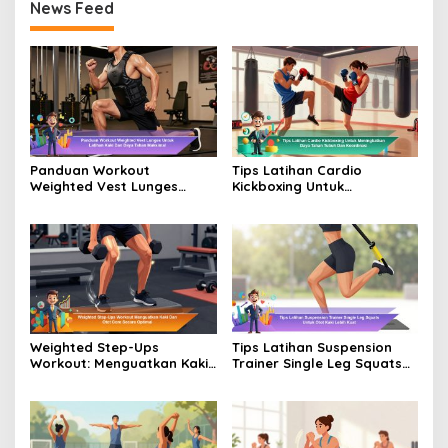
News Feed
Panduan Workout
Tips Latihan Cardio
Weighted Vest Lunges
Kickboxing Untuk
Untuk Latihan Kaki Dan
Meningkatkan Daya Tahan
Daya Tahan Maksimal
Tubuh dan Koordinasi
Weighted Step-Ups
Tips Latihan Suspension
Workout: Menguatkan Kaki
Trainer Single Leg Squats
dan Otot Core Secara
Untuk Otot Kaki Lebih Kuat
Optimal