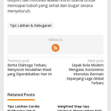
disiplin, dan motivasi adalah kunci utama untuk
mencapai tubuh yang sehat dan bugar secara
menyeluruh.
Tips Latihan & Kebugaran
Follow Us
Post
Previous post
Next post
Berita Olahraga Terbaru
Sepak Bola Modern
navigation
Menyoroti Kesalahan Wasit
Mengulas Konsistensi
yang Diperdebatkan Hari Ini
Intensitas Bermain
Sepanjang Laga Global
Terbaru
Related Posts
Tips Latihan Cardio
Weighted Step-Ups
Kickboxing Untuk
Workout: Menguatkan Kaki