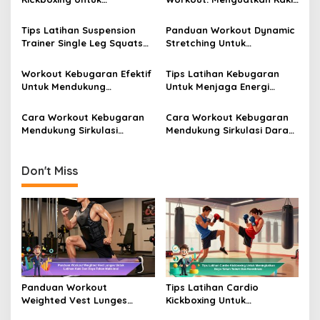
Meningkatkan Daya Tahan
dan Otot Core Secara
Tubuh dan Koordinasi
Optimal
Tips Latihan Suspension
Panduan Workout Dynamic
Trainer Single Leg Squats
Stretching Untuk
Untuk Otot Kaki Lebih Kuat
Mempersiapkan Tubuh
Sebelum Aktivitas Fisik
Workout Kebugaran Efektif
Tips Latihan Kebugaran
Untuk Mendukung
Untuk Menjaga Energi
Produktivitas Kerja Dan
Tubuh Tetap Stabil Setiap
Aktivitas Harian
Hari
Cara Workout Kebugaran
Cara Workout Kebugaran
Mendukung Sirkulasi
Mendukung Sirkulasi Darah
Oksigen Dalam Tubuh Lebih
Lebih Lancar Secara Alami
Optimal
Don't Miss
Panduan Workout
Tips Latihan Cardio
Weighted Vest Lunges
Kickboxing Untuk
Untuk Latihan Kaki Dan
Meningkatkan Daya Tahan