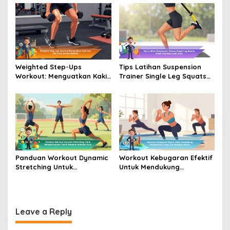
Daya Tahan Maksimal
Tubuh dan Koordinasi
Weighted Step-Ups
Tips Latihan Suspension
Workout: Menguatkan Kaki
Trainer Single Leg Squats
dan Otot Core Secara
Untuk Otot Kaki Lebih Kuat
Optimal
Panduan Workout Dynamic
Workout Kebugaran Efektif
Stretching Untuk
Untuk Mendukung
Mempersiapkan Tubuh
Produktivitas Kerja Dan
Sebelum Aktivitas Fisik
Aktivitas Harian
Leave a Reply