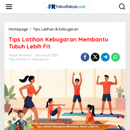
Skip
to
content
Tips
Homepage
/
Tips Latihan & Kebugaran
Latihan
Tips Latihan Kebugaran Membantu
Kebugaran
Membantu
Tubuh Lebih Fit
Tubuh
Lebih
Naya Veronica
January 8, 2026
Tips Latihan & Kebugaran
Fit