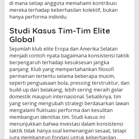
di mana setiap anggota memahami kontribusi
mereka terhadap keberhasilan kolektif, bukan
hanya performa individu.
Studi Kasus Tim-Tim Elite
Global
Sejumlah klub elite Eropa dan Amerika Selatan
menjadi contoh nyata bagaimana konsistensi taktik
berpengaruh terhadap kesuksesan jangka
panjang. Klub yang mempertahankan filosofi
permainan tertentu selama beberapa musim,
seperti penguasaan bola, pressing terstruktur, dan
build-up dari belakang, lebih sering meraih gelar
domestik maupun internasional. Sebaliknya, tim
yang sering mengubah strategi berdasarkan lawan
mengalami fluktuasi performa dan kesulitan
membangun identitas tim. Studi kasus ini
menunjukkan bahwa investasi dalam konsistensi
taktik tidak hanya soal kemenangan sesaat, tetapi
juga membangun fondasi untuk keberhasilan