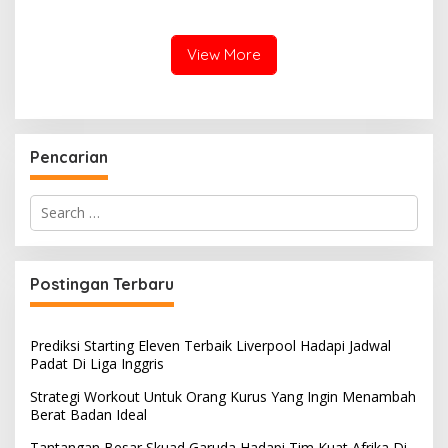
Bola Modern
Sepak Bola Profesional
View More
Pencarian
Search
for:
Postingan Terbaru
Prediksi Starting Eleven Terbaik Liverpool Hadapi Jadwal
Padat Di Liga Inggris
Strategi Workout Untuk Orang Kurus Yang Ingin Menambah
Berat Badan Ideal
Tantangan Besar Skuad Garuda Hadapi Tim Kuat Afrika Di