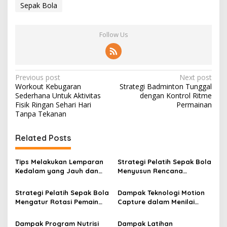
Sepak Bola
Follow Us
Post
Previous post
Next post
Workout Kebugaran
Strategi Badminton Tunggal
navigation
Sederhana Untuk Aktivitas
dengan Kontrol Ritme
Fisik Ringan Sehari Hari
Permainan
Tanpa Tekanan
Related Posts
Tips Melakukan Lemparan
Strategi Pelatih Sepak Bola
Kedalam yang Jauh dan
Menyusun Rencana
Berbahaya bagi Lawan
Cadangan Saat Strategi
Utama Gagal
Strategi Pelatih Sepak Bola
Dampak Teknologi Motion
Mengatur Rotasi Pemain
Capture dalam Menilai
saat Jadwal Kompetisi
Teknik Dribbling dan
Padat
Passing Pemain Sepak Bola
Dampak Program Nutrisi
Dampak Latihan