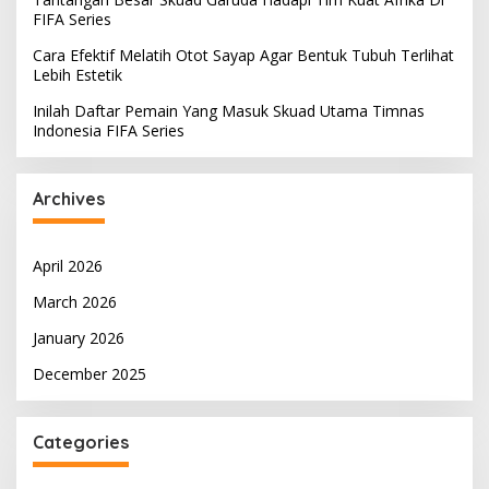
FIFA Series
Cara Efektif Melatih Otot Sayap Agar Bentuk Tubuh Terlihat
Lebih Estetik
Inilah Daftar Pemain Yang Masuk Skuad Utama Timnas
Indonesia FIFA Series
Archives
April 2026
March 2026
January 2026
December 2025
Categories