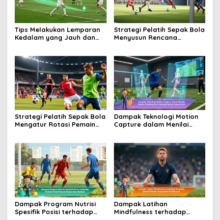
Tips Melakukan Lemparan
Strategi Pelatih Sepak Bola
Kedalam yang Jauh dan
Menyusun Rencana
Berbahaya bagi Lawan
Cadangan Saat Strategi
Utama Gagal
Strategi Pelatih Sepak Bola
Dampak Teknologi Motion
Mengatur Rotasi Pemain
Capture dalam Menilai
saat Jadwal Kompetisi
Teknik Dribbling dan
Padat
Passing Pemain Sepak Bola
Dampak Program Nutrisi
Dampak Latihan
Spesifik Posisi terhadap
Mindfulness terhadap
Kondisi Fisik Pemain Sepak
Kesiapan Mental Pemain