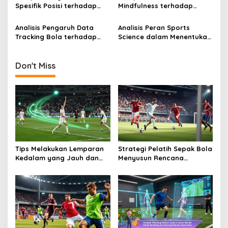
Spesifik Posisi terhadap
Mindfulness terhadap
Kondisi Fisik Pemain Sepak
Kesiapan Mental Pemain
Bola Modern
Sepak Bola Profesional
Analisis Pengaruh Data
Analisis Peran Sports
Tracking Bola terhadap
Science dalam Menentukan
Efektivitas Serangan Sepak
Intensitas Latihan Pemain
Bola Kompetitif
Sepak Bola Profesional
Don't Miss
Tips Melakukan Lemparan
Strategi Pelatih Sepak Bola
Kedalam yang Jauh dan
Menyusun Rencana
Berbahaya bagi Lawan
Cadangan Saat Strategi
Utama Gagal