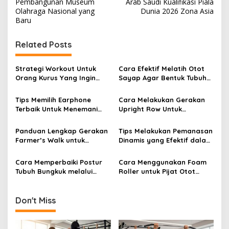
Pembangunan Museum
Arab Saudi Kualifikasi Piala
Olahraga Nasional yang
Dunia 2026 Zona Asia
Baru
Related Posts
Strategi Workout Untuk
Cara Efektif Melatih Otot
Orang Kurus Yang Ingin
Sayap Agar Bentuk Tubuh
Menambah Berat Badan
Terlihat Lebih Estetik
Ideal
Tips Memilih Earphone
Cara Melakukan Gerakan
Terbaik Untuk Menemani
Upright Row Untuk
Waktu Workout Anda Di
Membentuk Otot Bahu Dan
Gym
Traps
Panduan Lengkap Gerakan
Tips Melakukan Pemanasan
Farmer’s Walk untuk
Dinamis yang Efektif dalam
Kekuatan Grip dan Postur
Waktu 5 Menit
Cara Memperbaiki Postur
Cara Menggunakan Foam
Tubuh Bungkuk melalui
Roller untuk Pijat Otot
Latihan Fitness
Mandiri
Don't Miss