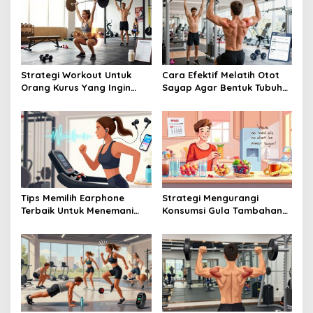
Strategi Workout Untuk
Cara Efektif Melatih Otot
Orang Kurus Yang Ingin
Sayap Agar Bentuk Tubuh
Menambah Berat Badan
Terlihat Lebih Estetik
Ideal
Tips Memilih Earphone
Strategi Mengurangi
Terbaik Untuk Menemani
Konsumsi Gula Tambahan
Waktu Workout Anda Di
demi Perut yang Lebih Rata
Gym