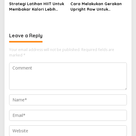
Strategi Latihan HIIT Untuk
Cara Melakukan Gerakan
Membakar Kalori Lebih
Upright Row Untuk
Banyak Dalam Waktu
Membentuk Otot Bahu Dan
Singkat
Traps
Leave a Reply
Your email address will not be published.
Required fields are
marked
*