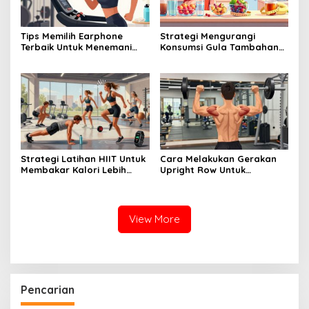
Tips Memilih Earphone
Strategi Mengurangi
Terbaik Untuk Menemani
Konsumsi Gula Tambahan
Waktu Workout Anda Di
demi Perut yang Lebih Rata
Gym
Strategi Latihan HIIT Untuk
Cara Melakukan Gerakan
Membakar Kalori Lebih
Upright Row Untuk
Banyak Dalam Waktu
Membentuk Otot Bahu Dan
Singkat
Traps
View More
Pencarian