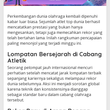
Perkembangan dunia olahraga kembali dipenuhi
kabar luar biasa. Sejumlah atlet top dunia berhasil
mencatatkan prestasi yang bukan hanya
mengesankan, tetapi juga memecahkan rekor yang
telah bertahan lama. Inilah rangkuman pencapaian
paling menonjol yang terjadi minggu ini.
Lompatan Bersejarah di Cabang
Atletik
Seorang pelompat jauh internasional mencuri
perhatian setelah mencatat jarak lompatan terbaik
sepanjang kariernya sekaligus melampaui rekor
dunia sebelumnya. Aksi ini menjadi sorotan global
karena teknik dan konsistensinya dianggap
sebagai standar baru dalam cabang olahraga
tersebut.