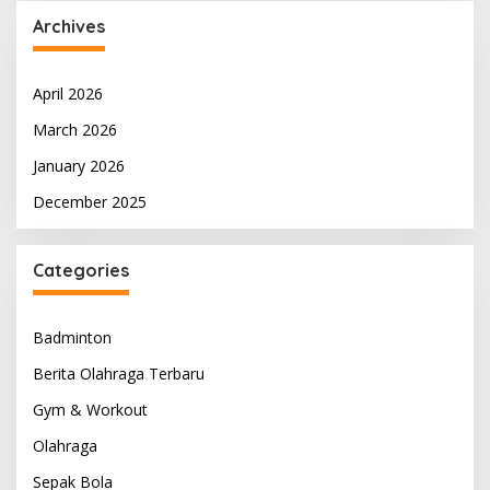
Archives
April 2026
March 2026
January 2026
December 2025
Categories
Badminton
Berita Olahraga Terbaru
Gym & Workout
Olahraga
Sepak Bola