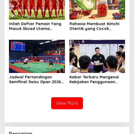
Inilah Daftar Pemain Yang
Rahasia Membuat Kimchi
Masuk Skuad Utama
Otentik yang Cocok
Timnas Indonesia FIFA
dengan Lidah Indonesia
Series
Jadwal Pertandingan
Kabar Terbaru Mengenai
Semifinal Swiss Open 2026
Kebijakan Penggunaan
Hari Ini
Pemain Lokal Pada
Kompetisi Liga Basket
View More
Pencarian