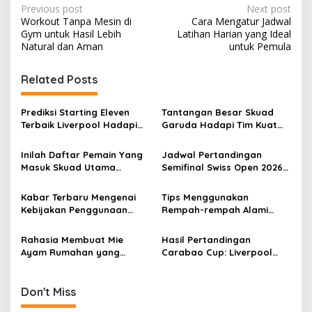
Post
Previous post
Next post
Workout Tanpa Mesin di
Cara Mengatur Jadwal
navigation
Gym untuk Hasil Lebih
Latihan Harian yang Ideal
Natural dan Aman
untuk Pemula
Related Posts
Prediksi Starting Eleven
Tantangan Besar Skuad
Terbaik Liverpool Hadapi
Garuda Hadapi Tim Kuat
Jadwal Padat Di Liga
Afrika Di FIFA Series
Inggris
Inilah Daftar Pemain Yang
Jadwal Pertandingan
Masuk Skuad Utama
Semifinal Swiss Open 2026
Timnas Indonesia FIFA
Hari Ini
Series
Kabar Terbaru Mengenai
Tips Menggunakan
Kebijakan Penggunaan
Rempah-rempah Alami
Pemain Lokal Pada
untuk Menggantikan Micin
Kompetisi Liga Basket
Rahasia Membuat Mie
Hasil Pertandingan
Ayam Rumahan yang
Carabao Cup: Liverpool
Rasanya Mirip Restoran
Melenggang ke Final
Bintang 5
Don't Miss