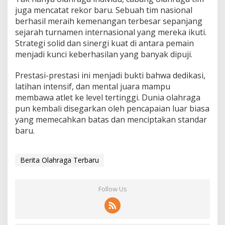
juga mencatat rekor baru. Sebuah tim nasional
berhasil meraih kemenangan terbesar sepanjang
sejarah turnamen internasional yang mereka ikuti.
Strategi solid dan sinergi kuat di antara pemain
menjadi kunci keberhasilan yang banyak dipuji.
Prestasi-prestasi ini menjadi bukti bahwa dedikasi,
latihan intensif, dan mental juara mampu
membawa atlet ke level tertinggi. Dunia olahraga
pun kembali disegarkan oleh pencapaian luar biasa
yang memecahkan batas dan menciptakan standar
baru.
Berita Olahraga Terbaru
Follow Us