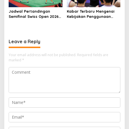
Jadwal Pertandingan
Kabar Terbaru Mengenai
Semifinal Swiss Open 2026
Kebijakan Penggunaan
Hari Ini
Pemain Lokal Pada
Kompetisi Liga Basket
Leave a Reply
Your email address will not be published.
Required fields are
marked
*