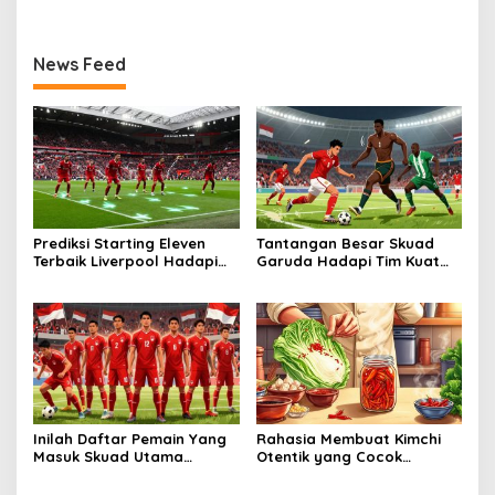
News Feed
Prediksi Starting Eleven
Tantangan Besar Skuad
Terbaik Liverpool Hadapi
Garuda Hadapi Tim Kuat
Jadwal Padat Di Liga
Afrika Di FIFA Series
Inggris
Inilah Daftar Pemain Yang
Rahasia Membuat Kimchi
Masuk Skuad Utama
Otentik yang Cocok
Timnas Indonesia FIFA
dengan Lidah Indonesia
Series