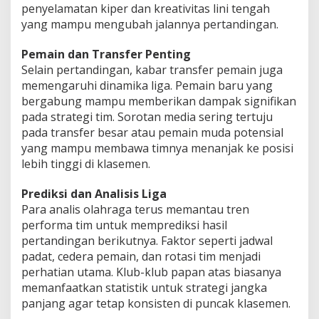
penyelamatan kiper dan kreativitas lini tengah
yang mampu mengubah jalannya pertandingan.
Pemain dan Transfer Penting
Selain pertandingan, kabar transfer pemain juga
memengaruhi dinamika liga. Pemain baru yang
bergabung mampu memberikan dampak signifikan
pada strategi tim. Sorotan media sering tertuju
pada transfer besar atau pemain muda potensial
yang mampu membawa timnya menanjak ke posisi
lebih tinggi di klasemen.
Prediksi dan Analisis Liga
Para analis olahraga terus memantau tren
performa tim untuk memprediksi hasil
pertandingan berikutnya. Faktor seperti jadwal
padat, cedera pemain, dan rotasi tim menjadi
perhatian utama. Klub-klub papan atas biasanya
memanfaatkan statistik untuk strategi jangka
panjang agar tetap konsisten di puncak klasemen.