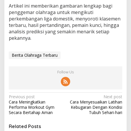
Artikel ini memberikan gambaran lengkap bagi
penggemar olahraga untuk mengikuti
perkembangan liga domestik, menyoroti klasemen
terbaru, hasil pertandingan, pemain kunci, hingga
analisis prediksi yang semakin menarik setiap
pekannya.
Berita Olahraga Terbaru
Follow Us
Post
Previous post
Next post
Cara Meningkatkan
Cara Menyesuaikan Latihan
navigation
Performa Workout Gym
Kebugaran Dengan Kondisi
Secara Bertahap Aman
Tubuh Sehari-hari
Related Posts