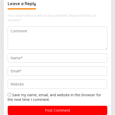
Leave a Reply
Your email address will not be published.
Required fields are
marked
*
Save my name, email, and website in this browser for
the next time I comment.