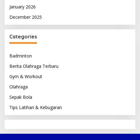
January 2026
December 2025
Categories
Badminton
Berita Olahraga Terbaru
Gym & Workout
Olahraga
Sepak Bola
Tips Latihan & Kebugaran