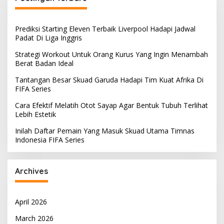
Prediksi Starting Eleven Terbaik Liverpool Hadapi Jadwal
Padat Di Liga Inggris
Strategi Workout Untuk Orang Kurus Yang Ingin Menambah
Berat Badan Ideal
Tantangan Besar Skuad Garuda Hadapi Tim Kuat Afrika Di
FIFA Series
Cara Efektif Melatih Otot Sayap Agar Bentuk Tubuh Terlihat
Lebih Estetik
Inilah Daftar Pemain Yang Masuk Skuad Utama Timnas
Indonesia FIFA Series
Archives
April 2026
March 2026