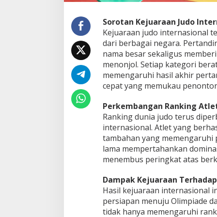
Sorotan Kejuaraan Judo Inter
Kejuaraan judo internasional t
dari berbagai negara. Pertand
nama besar sekaligus memberi
menonjol. Setiap kategori bera
memengaruhi hasil akhir perta
cepat yang memukau penonton
Perkembangan Ranking Atlet
Ranking dunia judo terus dipe
internasional. Atlet yang berh
tambahan yang memengaruhi pos
lama mempertahankan dominasi
menembus peringkat atas berka
Dampak Kejuaraan Terhadap 
Hasil kejuaraan internasional i
persiapan menuju Olimpiade dan
tidak hanya memengaruhi rank