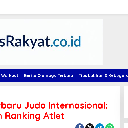
 Workout
Berita Olahraga Terbaru
Tips Latihan & Kebugar
baru Judo Internasional:
n Ranking Atlet
al: