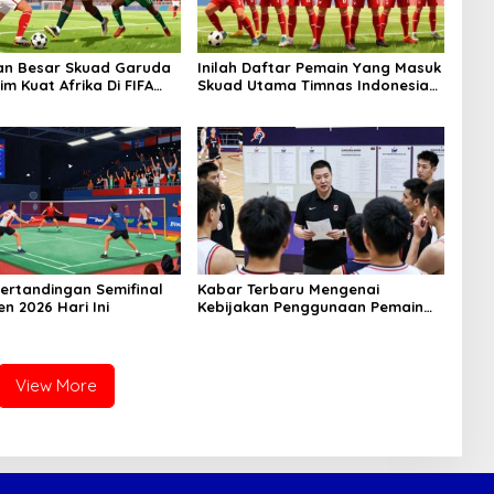
an Besar Skuad Garuda
Inilah Daftar Pemain Yang Masuk
m Kuat Afrika Di FIFA
Skuad Utama Timnas Indonesia
FIFA Series
ertandingan Semifinal
Kabar Terbaru Mengenai
n 2026 Hari Ini
Kebijakan Penggunaan Pemain
Lokal Pada Kompetisi Liga
Basket
View More