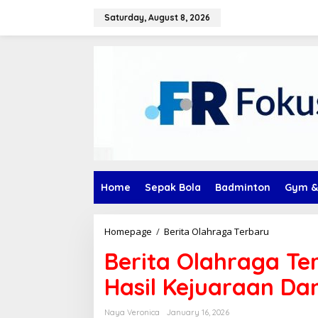
Skip
to
Saturday, August 8, 2026
content
Home
Sepak Bola
Badminton
Gym &
Berita
Homepage
/
Berita Olahraga Terbaru
Olahraga
Berita Olahraga Ter
Terbaru
Judo
Hasil Kejuaraan Da
Internasion
Hasil
Kejuaraan
Naya Veronica
January 16, 2026