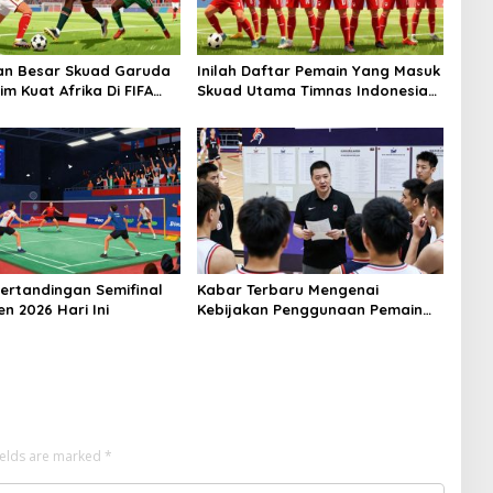
an Besar Skuad Garuda
Inilah Daftar Pemain Yang Masuk
m Kuat Afrika Di FIFA
Skuad Utama Timnas Indonesia
FIFA Series
ertandingan Semifinal
Kabar Terbaru Mengenai
n 2026 Hari Ini
Kebijakan Penggunaan Pemain
Lokal Pada Kompetisi Liga
Basket
ields are marked
*