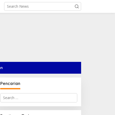
an
Pencarian
Search
for: