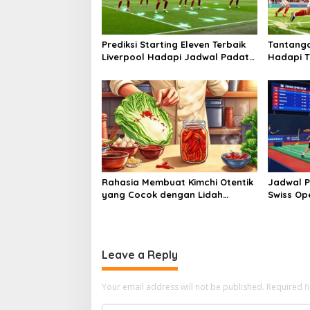
Prediksi Starting Eleven Terbaik
Tantang
Liverpool Hadapi Jadwal Padat
Hadapi Ti
Di Liga Inggris
Series
Rahasia Membuat Kimchi Otentik
Jadwal P
yang Cocok dengan Lidah
Swiss Ope
Indonesia
Leave a Reply
Your email address will not be published.
Required f