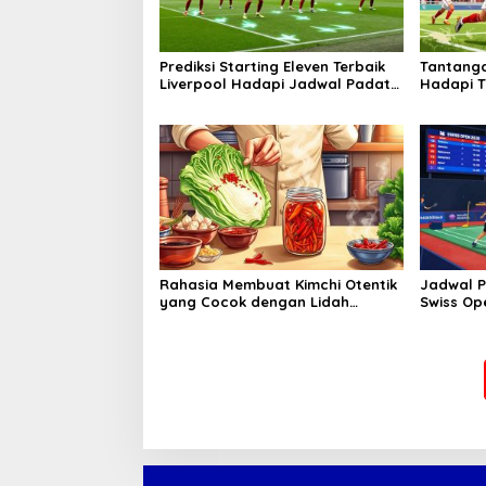
Prediksi Starting Eleven Terbaik
Tantang
Liverpool Hadapi Jadwal Padat
Hadapi Ti
Di Liga Inggris
Series
Rahasia Membuat Kimchi Otentik
Jadwal P
yang Cocok dengan Lidah
Swiss Ope
Indonesia