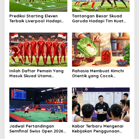
Prediksi Starting Eleven
Tantangan Besar Skuad
Terbaik Liverpool Hadapi
Garuda Hadapi Tim Kuat
Jadwal Padat Di Liga
Afrika Di FIFA Series
Inggris
Inilah Daftar Pemain Yang
Rahasia Membuat Kimchi
Masuk Skuad Utama
Otentik yang Cocok
Timnas Indonesia FIFA
dengan Lidah Indonesia
Series
Jadwal Pertandingan
Kabar Terbaru Mengenai
Semifinal Swiss Open 2026
Kebijakan Penggunaan
Hari Ini
Pemain Lokal Pada