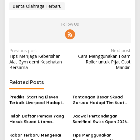
Berita Olahraga Terbaru
Follow Us
Post
Previous post
Next post
Tips Menjaga Kebersihan
Cara Menggunakan Foam
navigation
Alat Gym demi Kesehatan
Roller untuk Pijat Otot
Bersama
Mandiri
Related Posts
Prediksi Starting Eleven
Tantangan Besar Skuad
Terbaik Liverpool Hadapi
Garuda Hadapi Tim Kuat
Jadwal Padat Di Liga
Afrika Di FIFA Series
Inggris
Inilah Daftar Pemain Yang
Jadwal Pertandingan
Masuk Skuad Utama
Semifinal Swiss Open 2026
Timnas Indonesia FIFA
Hari Ini
Series
Kabar Terbaru Mengenai
Tips Menggunakan