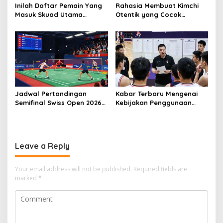
Inilah Daftar Pemain Yang
Rahasia Membuat Kimchi
Masuk Skuad Utama
Otentik yang Cocok
Timnas Indonesia FIFA
dengan Lidah Indonesia
Series
Jadwal Pertandingan
Kabar Terbaru Mengenai
Semifinal Swiss Open 2026
Kebijakan Penggunaan
Hari Ini
Pemain Lokal Pada
Kompetisi Liga Basket
Leave a Reply
Your email address will not be published.
Required fields are
marked
*