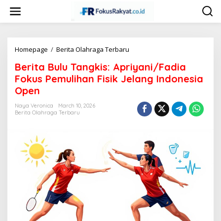
Skip
to
content
Berita
Homepage
/
Berita Olahraga Terbaru
Bulu
Berita Bulu Tangkis: Apriyani/Fadia
Tangkis:
Apriyani/Fadia
Fokus Pemulihan Fisik Jelang Indonesia
Fokus
Open
Pemulihan
Fisik
Naya Veronica
March 10, 2026
Jelang
Berita Olahraga Terbaru
Indonesia
Open