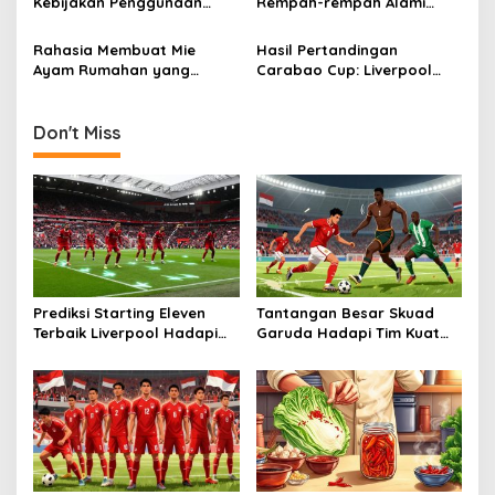
Kebijakan Penggunaan
Rempah-rempah Alami
Pemain Lokal Pada
untuk Menggantikan Micin
Kompetisi Liga Basket
Rahasia Membuat Mie
Hasil Pertandingan
Ayam Rumahan yang
Carabao Cup: Liverpool
Rasanya Mirip Restoran
Melenggang ke Final
Bintang 5
Don't Miss
Prediksi Starting Eleven
Tantangan Besar Skuad
Terbaik Liverpool Hadapi
Garuda Hadapi Tim Kuat
Jadwal Padat Di Liga
Afrika Di FIFA Series
Inggris