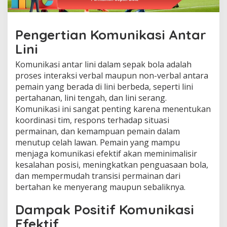
Pengertian Komunikasi Antar
Lini
Komunikasi antar lini dalam sepak bola adalah
proses interaksi verbal maupun non-verbal antara
pemain yang berada di lini berbeda, seperti lini
pertahanan, lini tengah, dan lini serang.
Komunikasi ini sangat penting karena menentukan
koordinasi tim, respons terhadap situasi
permainan, dan kemampuan pemain dalam
menutup celah lawan. Pemain yang mampu
menjaga komunikasi efektif akan meminimalisir
kesalahan posisi, meningkatkan penguasaan bola,
dan mempermudah transisi permainan dari
bertahan ke menyerang maupun sebaliknya.
Dampak Positif Komunikasi
Efektif