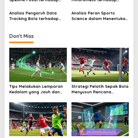
Kondisi Fisik Pemain Sepak
Kesiapan Mental Pemain
Bola Modern
Sepak Bola Profesional
Analisis Pengaruh Data
Analisis Peran Sports
Tracking Bola terhadap
Science dalam Menentukan
Efektivitas Serangan Sepak
Intensitas Latihan Pemain
Bola Kompetitif
Sepak Bola Profesional
Don't Miss
Tips Melakukan Lemparan
Strategi Pelatih Sepak Bola
Kedalam yang Jauh dan
Menyusun Rencana
Berbahaya bagi Lawan
Cadangan Saat Strategi
Utama Gagal