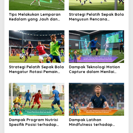
Tips Melakukan Lemparan
Strategi Pelatih Sepak Bola
Kedalam yang Jauh dan
Menyusun Rencana
Berbahaya bagi Lawan
Cadangan Saat Strategi
Utama Gagal
Strategi Pelatih Sepak Bola
Dampak Teknologi Motion
Mengatur Rotasi Pemain
Capture dalam Menilai
saat Jadwal Kompetisi
Teknik Dribbling dan
Padat
Passing Pemain Sepak Bola
Dampak Program Nutrisi
Dampak Latihan
Spesifik Posisi terhadap
Mindfulness terhadap
Kondisi Fisik Pemain Sepak
Kesiapan Mental Pemain