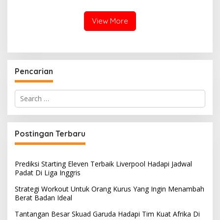
Bola Modern
Sepak Bola Profesional
View More
Pencarian
Search
for:
Postingan Terbaru
Prediksi Starting Eleven Terbaik Liverpool Hadapi Jadwal
Padat Di Liga Inggris
Strategi Workout Untuk Orang Kurus Yang Ingin Menambah
Berat Badan Ideal
Tantangan Besar Skuad Garuda Hadapi Tim Kuat Afrika Di