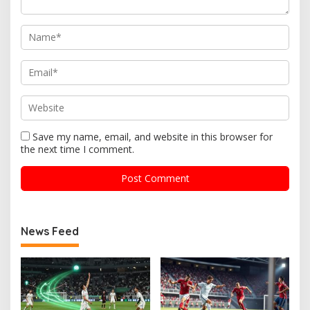
Save my name, email, and website in this browser for
the next time I comment.
News Feed